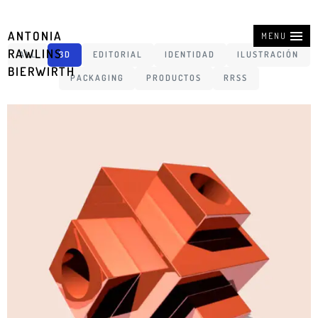
ANTONIA
MENU
RAWLINS
ALL
3D
EDITORIAL
IDENTIDAD
ILUSTRACIÓN
BIERWIRTH
PACKAGING
PRODUCTOS
RRSS